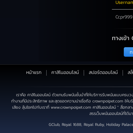
Userna
Ccpr999
ทางเข้า 
ท
หน้าแรก
คาสิโนออนไลน์
สปอร์ตออนไลน์
สล
เราคือ คาสิโนออนไลน์ ตัวแทนรับพนันชั้นนำที่ให้บริการรับพนันแบบคร
ทำงานที่มีประสิทธิภาพ และสุดยอดความน่าเชื่อถือ crownpoipet.com ให้บร
เสียง ลุ้นโชคไปกับเราที่ www.crownpoipet.com คาสิโนออนไลน์ " สื่อกล
สรรเว็บพนันออนไลน์ที่ได
GClub, Royal 1688, Royal Ruby, Holiday Pala