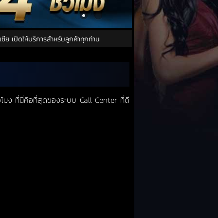
ย เปิดให้บริการสำหรับลูกค้าทุกท่าน
ที่นี่คือที่สุดของระบบ Call Center ที่ดี