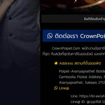
ยินดีต้อนรับเข้าสู่
ติดต่อเรา CrownPo
CrownPoipet.Com พนักงานมืออาชีพกว
ที่สุด ทันสมัยที่สุดในคาสิโนออนไลน์ และฝ
Address สถานที่ตั้งอออฟิต
Poipet-Aranyaprathet Borde
Cambodia Postal Address, 
Aranyaprathet, Sakaeo 2712
Line@
Line: https://lin.ee/
Line@ ID: @cpp168 (อย