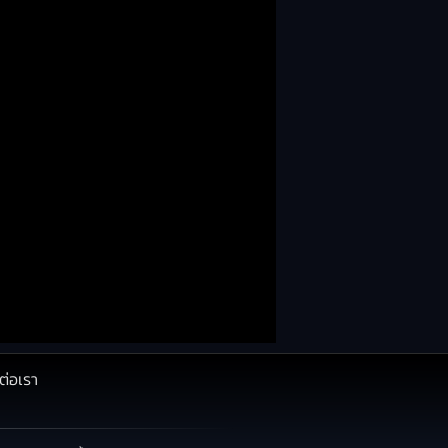
ต่อเรา