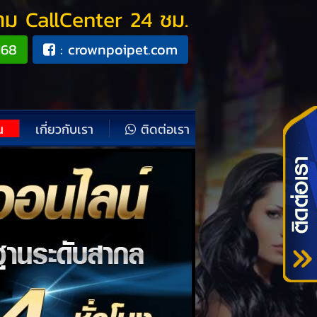
ม CallCenter 24 ชม.
168
: crownpoipet.com
น
เกี่ยวกับเรา
ติดต่อเรา