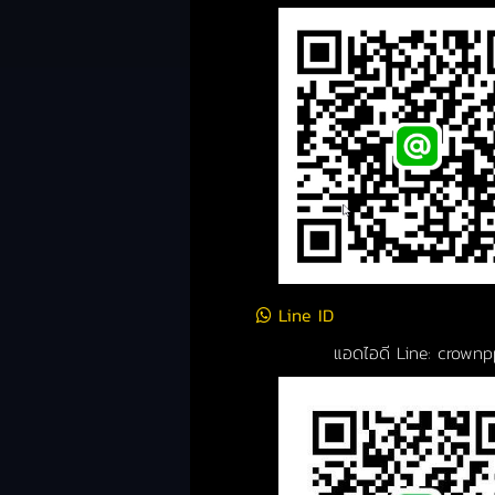
Line ID
แอดไอดี Line: crownp